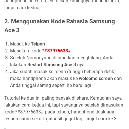
handphone di restart, eh tulisan kuningnya muncul lagi :(,
lanjut cara kedua;
2. Menggunakan Kode Rahasia Samsung
Ace 3
Masuk ke
Telpon
Masukan kode
*#87976633#
Setelah Nomor yang di inputkan menghilang, Anda
lakukan
Restart Samsung Ace 3
nya
Jika sudah masuk ke menu (tunggu beberapa detik)
maka handphone akan masuk ke
welcome screen
dan
Anda tinggal setting seperti hp baru lagi
Tutorial ke dua ini paling banyak di share. Kemudian saya
lakukan cara kedua ini, tapi sayangnya setelah dimasukan
kode *#87976633# pada telpon, handphone tidak ada
respon sama sekali :( alhasil gagal lagi, lanjut cara ke 3.