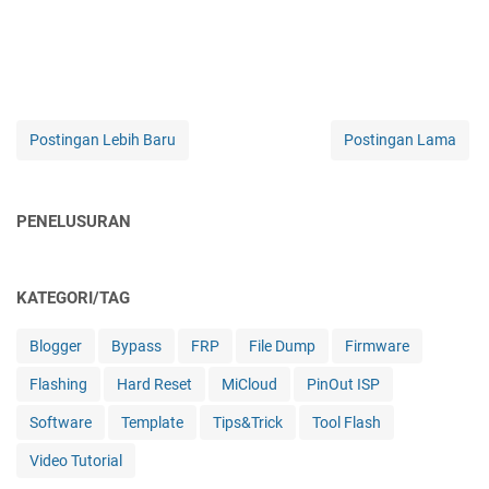
Postingan Lebih Baru
Postingan Lama
PENELUSURAN
KATEGORI/TAG
Blogger
Bypass
FRP
File Dump
Firmware
Flashing
Hard Reset
MiCloud
PinOut ISP
Software
Template
Tips&Trick
Tool Flash
Video Tutorial