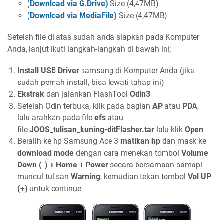
(Download via G.Drive)
Size (4,47MB)
(Download via MediaFile)
Size (4,47MB)
Setelah file di atas sudah anda siapkan pada Komputer
Anda, lanjut ikuti langkah-langkah di bawah ini;
Install USB Driver
samsung di Komputer Anda (jika
sudah pernah install, bisa lewati tahap ini)
Ekstrak
dan jalankan FlashTool
Odin3
Setelah Odin terbuka, klik pada bagian
AP
atau
PDA
,
lalu arahkan pada file
efs
atau
file
JOOS_tulisan_kuning-ditFlasher.tar
lalu klik
Open
Beralih ke hp Samsung Ace 3
matikan hp
dan mask ke
download mode
dengan cara menekan tombol
Volume
Down (-) + Home + Power
secara bersamaan samapi
muncul tulisan
Warning
, kemudian tekan tombol
Vol UP
(+)
untuk continue