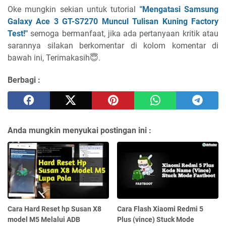
Oke mungkin sekian untuk tutorial
"Mengatasi Samsung
Galaxy Ace 3 GT-S7270 Muncul Tulisan Kuning Factory
Test!"
semoga bermanfaat, jika ada pertanyaan kritik atau
sarannya silakan berkomentar di kolom komentar di
bawah ini, Terimakasih😇.
Berbagi :
Anda mungkin menyukai postingan ini :
Cara Hard Reset hp Susan X8
Cara Flash Xiaomi Redmi 5
model M5 Melalui ADB
Plus (vince) Stuck Mode