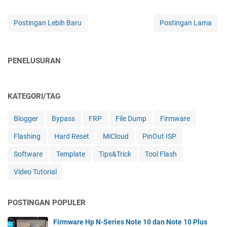
Postingan Lebih Baru
Postingan Lama
PENELUSURAN
KATEGORI/TAG
Blogger
Bypass
FRP
File Dump
Firmware
Flashing
Hard Reset
MiCloud
PinOut ISP
Software
Template
Tips&Trick
Tool Flash
Video Tutorial
POSTINGAN POPULER
Firmware Hp N-Series Note 10 dan Note 10 Plus